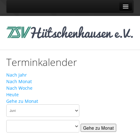
Home
Abteilungen
Judo
Karate
Terminkalender
Pétanque
Schach
Nach Jahr
Nach Monat
Tennis
Nach Woche
Turnen
Heute
Gehe zu Monat
Volleyball
News
News TSV
Gehe zu Monat
News Judo