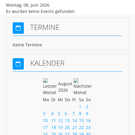
Montag, 08. Juni 2026
News Schach
Es wurden keine Events gefunden
News Pétanque
TERMINE
News Turnen
News Volleyball
Keine Termine
News Gastronomie
Mitgliedschaft
KALENDER
Kontakt
Gaststätte
August
2026
Mo
Di
Mi
Do
Fr
Sa
So
1
2
3
4
5
6
7
8
9
10
11
12
13
14
15
16
17
18
19
20
21
22
23
24
25
26
27
28
29
30