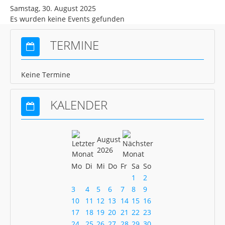
Samstag, 30. August 2025
News Schach
Es wurden keine Events gefunden
News Pétanque
TERMINE
News Turnen
News Volleyball
Keine Termine
News Gastronomie
Mitgliedschaft
KALENDER
Kontakt
Gaststätte
August
2026
Mo
Di
Mi
Do
Fr
Sa
So
1
2
3
4
5
6
7
8
9
10
11
12
13
14
15
16
17
18
19
20
21
22
23
24
25
26
27
28
29
30