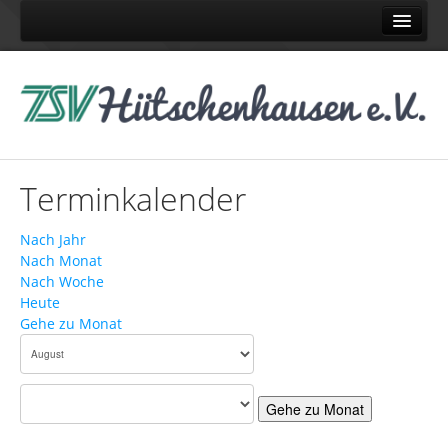
Home
Abteilungen
Judo
Karate
Terminkalender
Pétanque
Schach
Nach Jahr
Nach Monat
Tennis
Nach Woche
Turnen
Heute
Gehe zu Monat
Volleyball
News
News TSV
Gehe zu Monat
News Judo